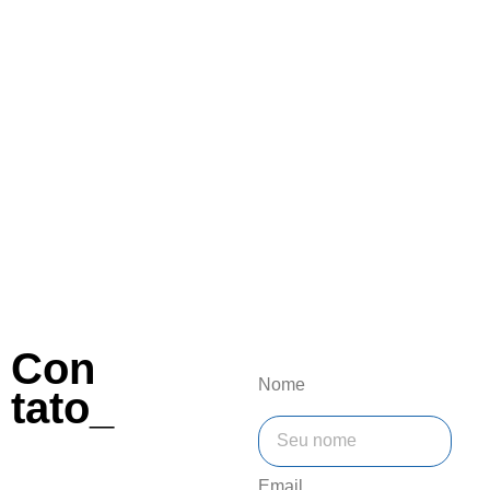
Con
Nome
tato_
Email