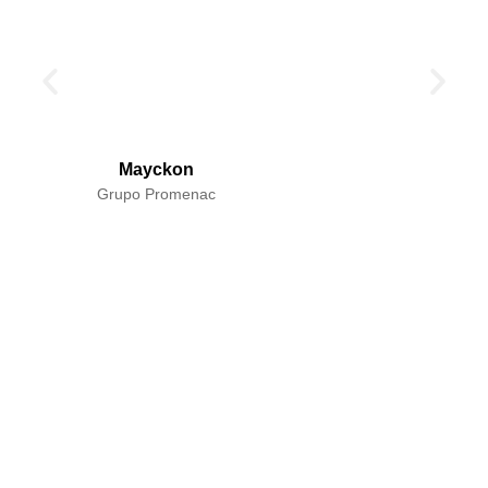
revitalizou nossos resultados e
nos colocou em um novo
patamar!
Mayckon
Grupo Promenac