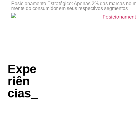
Posicionamento Estratégico: Apenas 2% das marcas no 
mente do consumidor em seus respectivos segmentos
Expe
riên
cias_
A Digital Concept foi uma
aquisição estratégica que